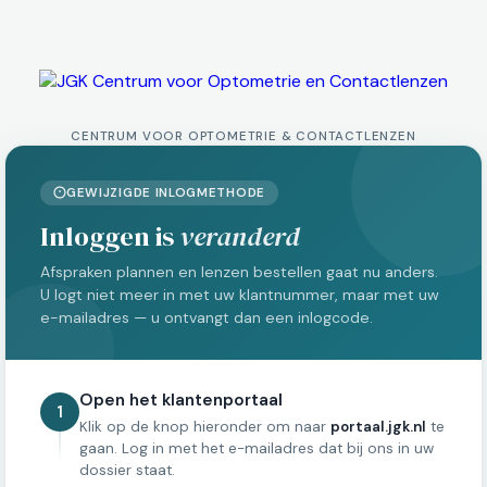
CENTRUM VOOR OPTOMETRIE & CONTACTLENZEN
GEWIJZIGDE INLOGMETHODE
Inloggen is
veranderd
Afspraken plannen en lenzen bestellen gaat nu anders.
U logt niet meer in met uw klantnummer, maar met uw
e-mailadres — u ontvangt dan een inlogcode.
Open het klantenportaal
1
Klik op de knop hieronder om naar
portaal.jgk.nl
te
gaan. Log in met het e-mailadres dat bij ons in uw
dossier staat.