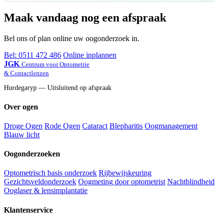
Maak vandaag nog een afspraak
Bel ons of plan online uw oogonderzoek in.
Bel: 0511 472 486
Online inplannen
JGK
Centrum voor Optometrie
& Contactlenzen
Hurdegaryp — Uitsluitend op afspraak
Over ogen
Droge Ogen
Rode Ogen
Cataract
Blepharitis
Oogmanagement
Blauw licht
Oogonderzoeken
Optometrisch basis onderzoek
Rijbewijskeuring
Gezichtsveldonderzoek
Oogmeting door optometrist
Nachtblindheid
Ooglaser & lensimplantatie
Klantenservice