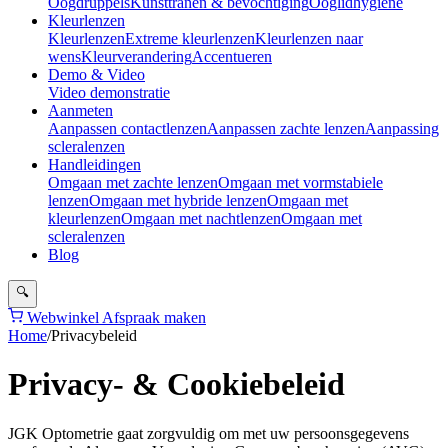
Oogdruppels
Kunsttranen & bevochtiging
Ooglidhygiëne
Kleurlenzen
Kleurlenzen
Extreme kleurlenzen
Kleurlenzen naar
wens
Kleurverandering
Accentueren
Demo & Video
Video demonstratie
Aanmeten
Aanpassen contactlenzen
Aanpassen zachte lenzen
Aanpassing
scleralenzen
Handleidingen
Omgaan met zachte lenzen
Omgaan met vormstabiele
lenzen
Omgaan met hybride lenzen
Omgaan met
kleurlenzen
Omgaan met nachtlenzen
Omgaan met
scleralenzen
Blog
🔍
Webwinkel
Afspraak maken
Home
/
Privacybeleid
Privacy- & Cookiebeleid
JGK Optometrie gaat zorgvuldig om met uw persoonsgegevens