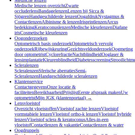
Medische lenzen
Medische lenzen overzicht
Zwarte
occluderlens
Bandagelenzen
Lenzen bij Sicca &
Sjögren
Handgeschilderde lenzen
Oogafdruk
Nystagmus &
Contactlenzen
Albinisme & lenzen
Irisprintlenzen
Arcus
bedekking
Keratoconuslenzen
Medische kleurlenzen
Diafane
iris
Cosmetische kleurlenzen
Oogonderzoeken
Optometrisch basis onderzoek
Optometrisch vervolg
onderzoek
Rijbewijskeuring
Gezichtsveldonderzoek
Oogmeting
door optometrist
Cyclorefractie
Nachtblindheid
Ooglaser &
lensimplantatie
Kleurenblindheid
Diabetesscreening
Strooilichtm
Scleralenzen
Scleralenzen
Sferische aberraties
Semi-
Scleralenzen
Handgeschilderde scleralenzen
Klantenservice
Contactgegevens
Onze locatie &
faciliteiten
Bereikbaarheid
Prijslijst
Eerste afspraak maken
Uw
optometrist
Mijn JGK (klantenportaal) →
Lensvloeistof
Overzicht vloeistoffen
Vloeistof zachte lenzen
Vloeistof
vormstabiele lenzen
Vloeistof ortho-k lenzen
Vloeistof hybride
lenzen
Vloeistof sclera & keratoconus
Alles-in-een
vloeistof
Contactlenzen & vakantie
Contactlenzen & water
Oogdruppels