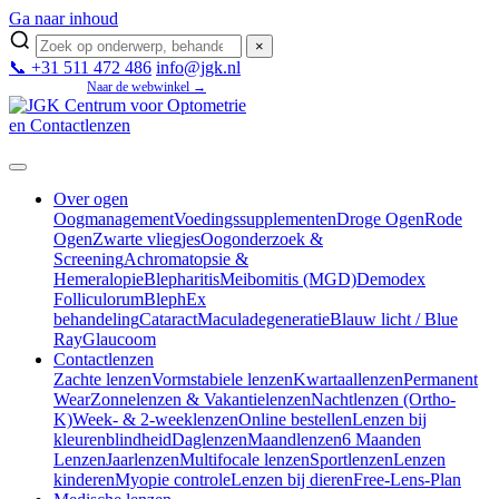
Ga naar inhoud
×
📞 +31 511 472 486
info@jgk.nl
Mijn JGK
Naar de webwinkel →
Over ogen
Oogmanagement
Voedingssupplementen
Droge Ogen
Rode
Ogen
Zwarte vliegjes
Oogonderzoek &
Screening
Achromatopsie &
Hemeralopie
Blepharitis
Meibomitis (MGD)
Demodex
Folliculorum
BlephEx
behandeling
Cataract
Maculadegeneratie
Blauw licht / Blue
Ray
Glaucoom
Contactlenzen
Zachte lenzen
Vormstabiele lenzen
Kwartaallenzen
Permanent
Wear
Zonnelenzen & Vakantielenzen
Nachtlenzen (Ortho-
K)
Week- & 2-weeklenzen
Online bestellen
Lenzen bij
kleurenblindheid
Daglenzen
Maandlenzen
6 Maanden
Lenzen
Jaarlenzen
Multifocale lenzen
Sportlenzen
Lenzen
kinderen
Myopie controle
Lenzen bij dieren
Free-Lens-Plan