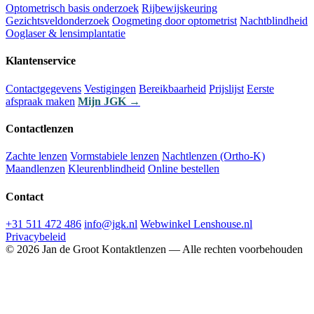
Optometrisch basis onderzoek
Rijbewijskeuring
Gezichtsveldonderzoek
Oogmeting door optometrist
Nachtblindheid
Ooglaser & lensimplantatie
Klantenservice
Contactgegevens
Vestigingen
Bereikbaarheid
Prijslijst
Eerste
afspraak maken
Mijn JGK →
Contactlenzen
Zachte lenzen
Vormstabiele lenzen
Nachtlenzen (Ortho-K)
Maandlenzen
Kleurenblindheid
Online bestellen
Contact
+31 511 472 486
info@jgk.nl
Webwinkel Lenshouse.nl
Privacybeleid
© 2026 Jan de Groot Kontaktlenzen — Alle rechten voorbehouden