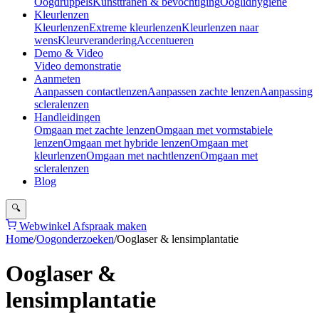
Oogdruppels
Kunsttranen & bevochtiging
Ooglidhygiëne
Kleurlenzen
Kleurlenzen
Extreme kleurlenzen
Kleurlenzen naar
wens
Kleurverandering
Accentueren
Demo & Video
Video demonstratie
Aanmeten
Aanpassen contactlenzen
Aanpassen zachte lenzen
Aanpassing
scleralenzen
Handleidingen
Omgaan met zachte lenzen
Omgaan met vormstabiele
lenzen
Omgaan met hybride lenzen
Omgaan met
kleurlenzen
Omgaan met nachtlenzen
Omgaan met
scleralenzen
Blog
🔍
Webwinkel
Afspraak maken
Home
/
Oogonderzoeken
/
Ooglaser & lensimplantatie
Ooglaser &
lensimplantatie