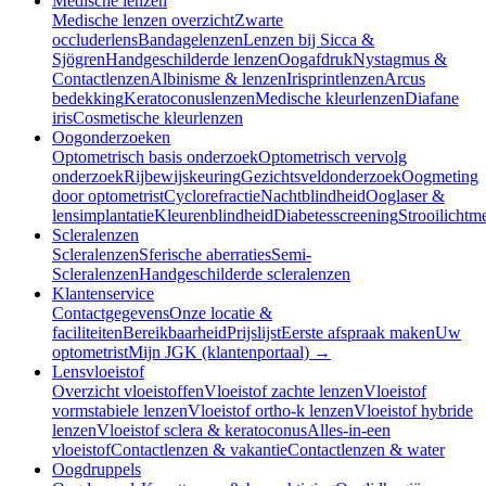
Medische lenzen
Medische lenzen overzicht
Zwarte
occluderlens
Bandagelenzen
Lenzen bij Sicca &
Sjögren
Handgeschilderde lenzen
Oogafdruk
Nystagmus &
Contactlenzen
Albinisme & lenzen
Irisprintlenzen
Arcus
bedekking
Keratoconuslenzen
Medische kleurlenzen
Diafane
iris
Cosmetische kleurlenzen
Oogonderzoeken
Optometrisch basis onderzoek
Optometrisch vervolg
onderzoek
Rijbewijskeuring
Gezichtsveldonderzoek
Oogmeting
door optometrist
Cyclorefractie
Nachtblindheid
Ooglaser &
lensimplantatie
Kleurenblindheid
Diabetesscreening
Strooilichtm
Scleralenzen
Scleralenzen
Sferische aberraties
Semi-
Scleralenzen
Handgeschilderde scleralenzen
Klantenservice
Contactgegevens
Onze locatie &
faciliteiten
Bereikbaarheid
Prijslijst
Eerste afspraak maken
Uw
optometrist
Mijn JGK (klantenportaal) →
Lensvloeistof
Overzicht vloeistoffen
Vloeistof zachte lenzen
Vloeistof
vormstabiele lenzen
Vloeistof ortho-k lenzen
Vloeistof hybride
lenzen
Vloeistof sclera & keratoconus
Alles-in-een
vloeistof
Contactlenzen & vakantie
Contactlenzen & water
Oogdruppels