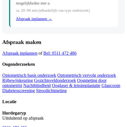
mogelijkheden met u.
ca. 20–90 min (afhankelijk van type onderzoek)
Afspraak inplannen →
Afspraak maken
Afspraak inplannen
of
Bel: 0511 472 486
Oogonderzoeken
Optometrisch basis onderzoek
Optometrisch vervolg onderzoek
Rijbewijskeuring
Gezichtsveldonderzoek
Oogmeting door
optometrist
Nachtblindheid
Ooglaser & lensimplantatie
Glaucoom
Diabetesscreening
Strooilichtmeting
Locatie
Hurdegaryp
Uitsluitend op afspraak