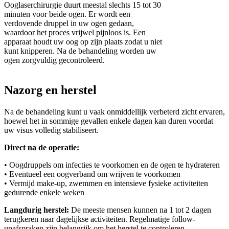
Ooglaserchirurgie duurt meestal slechts 15 tot 30
minuten voor beide ogen. Er wordt een
verdovende druppel in uw ogen gedaan,
waardoor het proces vrijwel pijnloos is. Een
apparaat houdt uw oog op zijn plaats zodat u niet
kunt knipperen. Na de behandeling worden uw
ogen zorgvuldig gecontroleerd.
Nazorg en herstel
Na de behandeling kunt u vaak onmiddellijk verbeterd zicht ervaren,
hoewel het in sommige gevallen enkele dagen kan duren voordat
uw visus volledig stabiliseert.
Direct na de operatie:
• Oogdruppels om infecties te voorkomen en de ogen te hydrateren
• Eventueel een oogverband om wrijven te voorkomen
• Vermijd make-up, zwemmen en intensieve fysieke activiteiten
gedurende enkele weken
Langdurig herstel:
De meeste mensen kunnen na 1 tot 2 dagen
terugkeren naar dagelijkse activiteiten. Regelmatige follow-
upafspraken zijn belangrijk om het herstel te controleren.