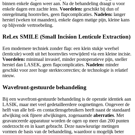
binnen enkele dagen weer aan. Na de behandeling draagt u voor
enkele dagen een zachte lens.
Voordelen:
geschikt bij dun of
onregelmatig hoornvlies, geen flapcomplicaties.
Nadelen:
langer
herstel (weken tot maanden), enkele dagen matige pijn, kleine kans
op blijvende vertroebeling.
ReLex SMILE (Small Incision Lenticule Extraction)
Een modernere techniek zonder flap: een klein stukje weefsel
(lenticule) wordt uit het hoornvlies verwijderd via een kleine incisie.
Voordelen:
minimaal invasief, minder postoperatieve pijn, sneller
herstel dan LASEK, geen flapcomplicaties.
Nadelen:
minder
geschikt voor zeer hoge sterktecorrecties; de technologie is relatief
nieuw.
Wavefront-gestuurde behandeling
Bij een wavefront-gestuurde behandeling is de operatie identiek aan
LASIK, maar met veel gedetailleerdere oogmetingen. Ongeveer de
helft van alle bril- en contactlensgebruikers heeft naast de standaard
afwijking ook fijnere afwijkingen, zogenaamde
aberraties
. Met
geavanceerde apparatuur worden de ogen op meer dan 200 punten
onderzocht en in kaart gebracht. Deze nauwkeurige metingen
vormen de basis van de behandeling, waardoor u mogelijk beter