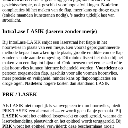
gezichtsscherpte, ook geschikt voor hoge afwijkingen.
Nadelen:
complicaties bij het maken van de flap, meer kans op droge ogen
(enkele maanden kunsttranen nodig), 's nachts tijdelijk last van
strooilicht.
IntraLase-LASIK (laseren zonder mesje)
Bij IntraLase-LASIK snijdt een laserstraal het flapje in het
hoornvlies in plaats van een mesje. Een vooraf geprogrammeerde
methode bepaalt nauwkeurig de plaats, grootte en dikte van de flap
zonder schade aan de omgeving. Dit minimaliseert het risico bij het
maken van een flap tot bijna nul. Ook mensen met een te steil of te
plat hoornvlies kunnen hiermee behandeld worden.
Voordelen:
op
persoon toegesneden flap, geschikt voor alle vormen hoornvlies,
meer precisie en veiligheid, minder kans op flapcomplicaties en
droge ogen.
Nadelen:
hogere kosten dan standaard LASIK.
PRK / LASEK
Als LASIK niet mogelijk is vanwege een te dun hoornvlies, biedt
PRK/LASEK een alternatief — er wordt geen flapje gemaakt. Bij
LASEK
wordt het epitheel losgeweekt en opzij gerold, waarna de
laserbehandeling plaatsvindt en het epitheel wordt teruggerold. Bij
PRK
wordt het epitheel verwijderd; deze beschermlaag groeit