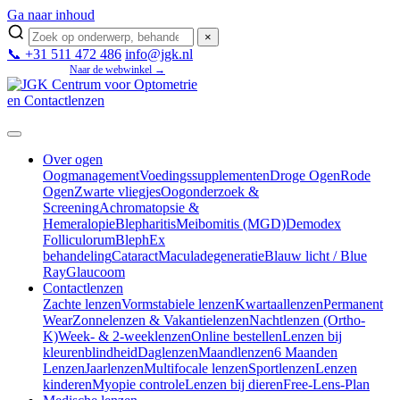
Ga naar inhoud
×
📞 +31 511 472 486
info@jgk.nl
Mijn JGK
Naar de webwinkel →
Over ogen
Oogmanagement
Voedingssupplementen
Droge Ogen
Rode
Ogen
Zwarte vliegjes
Oogonderzoek &
Screening
Achromatopsie &
Hemeralopie
Blepharitis
Meibomitis (MGD)
Demodex
Folliculorum
BlephEx
behandeling
Cataract
Maculadegeneratie
Blauw licht / Blue
Ray
Glaucoom
Contactlenzen
Zachte lenzen
Vormstabiele lenzen
Kwartaallenzen
Permanent
Wear
Zonnelenzen & Vakantielenzen
Nachtlenzen (Ortho-
K)
Week- & 2-weeklenzen
Online bestellen
Lenzen bij
kleurenblindheid
Daglenzen
Maandlenzen
6 Maanden
Lenzen
Jaarlenzen
Multifocale lenzen
Sportlenzen
Lenzen
kinderen
Myopie controle
Lenzen bij dieren
Free-Lens-Plan