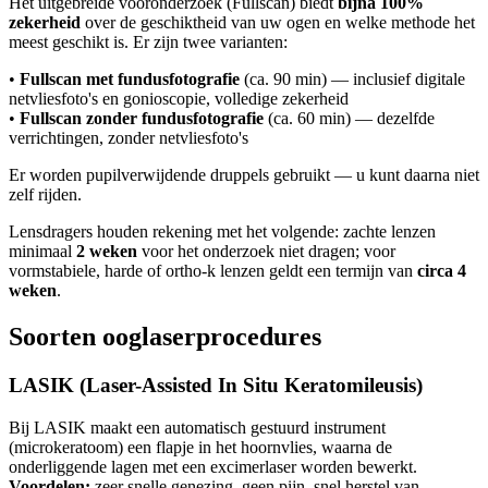
Het uitgebreide vooronderzoek (Fullscan) biedt
bijna 100%
zekerheid
over de geschiktheid van uw ogen en welke methode het
meest geschikt is. Er zijn twee varianten:
•
Fullscan met fundusfotografie
(ca. 90 min) — inclusief digitale
netvliesfoto's en gonioscopie, volledige zekerheid
•
Fullscan zonder fundusfotografie
(ca. 60 min) — dezelfde
verrichtingen, zonder netvliesfoto's
Er worden pupilverwijdende druppels gebruikt — u kunt daarna niet
zelf rijden.
Lensdragers houden rekening met het volgende: zachte lenzen
minimaal
2 weken
voor het onderzoek niet dragen; voor
vormstabiele, harde of ortho-k lenzen geldt een termijn van
circa 4
weken
.
Soorten ooglaserprocedures
LASIK (Laser-Assisted In Situ Keratomileusis)
Bij LASIK maakt een automatisch gestuurd instrument
(microkeratoom) een flapje in het hoornvlies, waarna de
onderliggende lagen met een excimerlaser worden bewerkt.
Voordelen:
zeer snelle genezing, geen pijn, snel herstel van