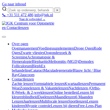
Ga naar inhoud
×
📞 +31 511 472 486
info@jgk.nl
Mijn JGK
Naar de webwinkel →
Over ogen
Oogmanagement
Voedingssupplementen
Droge Ogen
Rode
Ogen
Zwarte vliegjes
Oogonderzoek &
Screening
Achromatopsie &
Hemeralopie
Blepharitis
Meibomitis (MGD)
Demodex
Folliculorum
BlephEx
behandeling
Cataract
Maculadegeneratie
Blauw licht / Blue
Ray
Glaucoom
Contactlenzen
Zachte lenzen
Vormstabiele lenzen
Kwartaallenzen
Permanent
Wear
Zonnelenzen & Vakantielenzen
Nachtlenzen (Ortho-
K)
Week- & 2-weeklenzen
Online bestellen
Lenzen bij
kleurenblindheid
Daglenzen
Maandlenzen
6 Maanden
Lenzen
Jaarlenzen
Multifocale lenzen
Sportlenzen
Lenzen
kinderen
Myopie controle
Lenzen bij dieren
Free-Lens-Plan