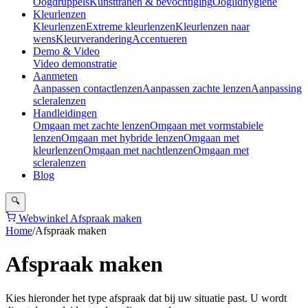
Oogdruppels
Kunsttranen & bevochtiging
Ooglidhygiëne
Kleurlenzen
Kleurlenzen
Extreme kleurlenzen
Kleurlenzen naar
wens
Kleurverandering
Accentueren
Demo & Video
Video demonstratie
Aanmeten
Aanpassen contactlenzen
Aanpassen zachte lenzen
Aanpassing
scleralenzen
Handleidingen
Omgaan met zachte lenzen
Omgaan met vormstabiele
lenzen
Omgaan met hybride lenzen
Omgaan met
kleurlenzen
Omgaan met nachtlenzen
Omgaan met
scleralenzen
Blog
🔍
Webwinkel
Afspraak maken
Home
/
Afspraak maken
Afspraak maken
Kies hieronder het type afspraak dat bij uw situatie past. U wordt