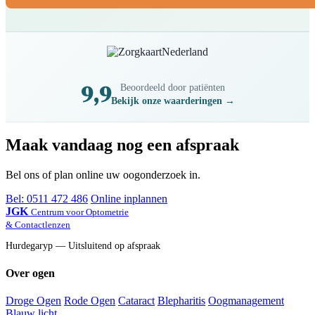
9,9
Beoordeeld door patiënten
Bekijk onze waarderingen →
Maak vandaag nog een afspraak
Bel ons of plan online uw oogonderzoek in.
Bel: 0511 472 486
Online inplannen
JGK
Centrum voor Optometrie
& Contactlenzen
Hurdegaryp — Uitsluitend op afspraak
Over ogen
Droge Ogen
Rode Ogen
Cataract
Blepharitis
Oogmanagement
Blauw licht