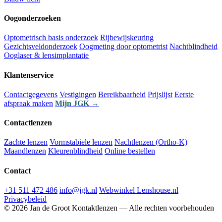
Oogonderzoeken
Optometrisch basis onderzoek
Rijbewijskeuring
Gezichtsveldonderzoek
Oogmeting door optometrist
Nachtblindheid
Ooglaser & lensimplantatie
Klantenservice
Contactgegevens
Vestigingen
Bereikbaarheid
Prijslijst
Eerste
afspraak maken
Mijn JGK →
Contactlenzen
Zachte lenzen
Vormstabiele lenzen
Nachtlenzen (Ortho-K)
Maandlenzen
Kleurenblindheid
Online bestellen
Contact
+31 511 472 486
info@jgk.nl
Webwinkel Lenshouse.nl
Privacybeleid
© 2026 Jan de Groot Kontaktlenzen — Alle rechten voorbehouden