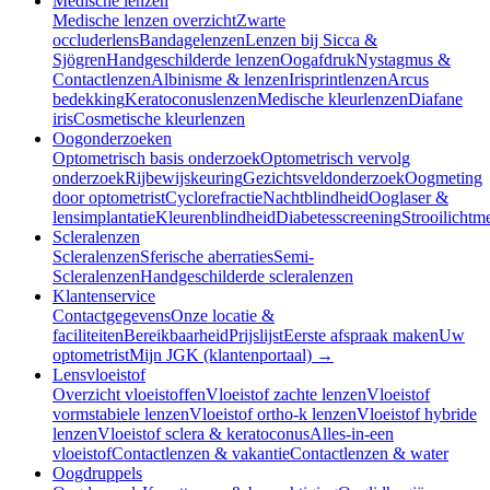
Medische lenzen
Medische lenzen overzicht
Zwarte
occluderlens
Bandagelenzen
Lenzen bij Sicca &
Sjögren
Handgeschilderde lenzen
Oogafdruk
Nystagmus &
Contactlenzen
Albinisme & lenzen
Irisprintlenzen
Arcus
bedekking
Keratoconuslenzen
Medische kleurlenzen
Diafane
iris
Cosmetische kleurlenzen
Oogonderzoeken
Optometrisch basis onderzoek
Optometrisch vervolg
onderzoek
Rijbewijskeuring
Gezichtsveldonderzoek
Oogmeting
door optometrist
Cyclorefractie
Nachtblindheid
Ooglaser &
lensimplantatie
Kleurenblindheid
Diabetesscreening
Strooilichtm
Scleralenzen
Scleralenzen
Sferische aberraties
Semi-
Scleralenzen
Handgeschilderde scleralenzen
Klantenservice
Contactgegevens
Onze locatie &
faciliteiten
Bereikbaarheid
Prijslijst
Eerste afspraak maken
Uw
optometrist
Mijn JGK (klantenportaal) →
Lensvloeistof
Overzicht vloeistoffen
Vloeistof zachte lenzen
Vloeistof
vormstabiele lenzen
Vloeistof ortho-k lenzen
Vloeistof hybride
lenzen
Vloeistof sclera & keratoconus
Alles-in-een
vloeistof
Contactlenzen & vakantie
Contactlenzen & water
Oogdruppels