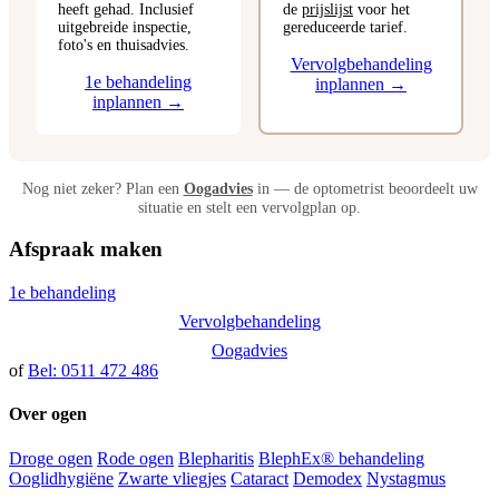
heeft gehad. Inclusief
de
prijslijst
voor het
uitgebreide inspectie,
gereduceerde tarief.
foto's en thuisadvies.
Vervolgbehandeling
1e behandeling
inplannen →
inplannen →
Nog niet zeker? Plan een
Oogadvies
in — de optometrist beoordeelt uw
situatie en stelt een vervolgplan op.
Afspraak maken
1e behandeling
Vervolgbehandeling
Oogadvies
of
Bel: 0511 472 486
Over ogen
Droge ogen
Rode ogen
Blepharitis
BlephEx® behandeling
Ooglidhygiëne
Zwarte vliegjes
Cataract
Demodex
Nystagmus