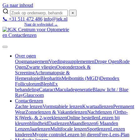
Ga naar inhoud
×
📞 +31 511 472 486
info@jgk.nl
Mijn JGK
Naar de webwinkel →
Over ogen
Oogmanagement
Voedingssupplementen
Droge Ogen
Rode
Ogen
Zwarte vliegjes
Oogonderzoek &
Screening
Achromatopsie &
Hemeralopie
Blepharitis
Meibomitis (MGD)
Demodex
Folliculorum
BlephEx
behandeling
Cataract
Maculadegeneratie
Blauw licht / Blue
Ray
Glaucoom
Contactlenzen
Zachte lenzen
Vormstabiele lenzen
Kwartaallenzen
Permanent
Wear
Zonnelenzen & Vakantielenzen
Nachtlenzen (Ortho-
K)
Week- & 2-weeklenzen
Online bestellen
Lenzen bij
kleurenblindheid
Daglenzen
Maandlenzen
6 Maanden
Lenzen
Jaarlenzen
Multifocale lenzen
Sportlenzen
Lenzen
kinderen
Myopie controle
Lenzen bij dieren
Free-Lens-Plan