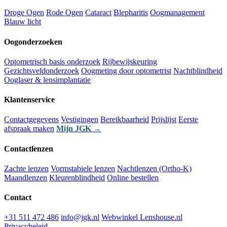
Droge Ogen
Rode Ogen
Cataract
Blepharitis
Oogmanagement
Blauw licht
Oogonderzoeken
Optometrisch basis onderzoek
Rijbewijskeuring
Gezichtsveldonderzoek
Oogmeting door optometrist
Nachtblindheid
Ooglaser & lensimplantatie
Klantenservice
Contactgegevens
Vestigingen
Bereikbaarheid
Prijslijst
Eerste
afspraak maken
Mijn JGK →
Contactlenzen
Zachte lenzen
Vormstabiele lenzen
Nachtlenzen (Ortho-K)
Maandlenzen
Kleurenblindheid
Online bestellen
Contact
+31 511 472 486
info@jgk.nl
Webwinkel Lenshouse.nl
Privacybeleid