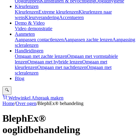
Oogdruppels
Kunsttranen & bevochtiging
Ooglidhygiëne
Kleurlenzen
Kleurlenzen
Extreme kleurlenzen
Kleurlenzen naar
wens
Kleurverandering
Accentueren
Demo & Video
Video demonstratie
Aanmeten
Aanpassen contactlenzen
Aanpassen zachte lenzen
Aanpassing
scleralenzen
Handleidingen
Omgaan met zachte lenzen
Omgaan met vormstabiele
lenzen
Omgaan met hybride lenzen
Omgaan met
kleurlenzen
Omgaan met nachtlenzen
Omgaan met
scleralenzen
Blog
🔍
Webwinkel
Afspraak maken
Home
/
Over ogen
/
BlephEx® behandeling
BlephEx®
ooglidbehandeling