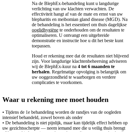
Na de BlephEx-behandeling kunt u langdurige
verlichting van uw klachten verwachten. De
effectiviteit hangt af van de mate en ernst van uw
blepharitis en meibomian gland disease (MGD). Na
de behandeling is het essentieel om thuis dagelijkse
ooglidhygiëne
te onderhouden om de resultaten te
optimaliseren. U ontvangt een uitgebreide
demonstratie en instructie hoe u dit het beste kunt
toepassen.
Houd er rekening mee dat de resultaten niet blijvend
zijn. Voor langdurige klachtenbeheersing adviseren
wij de BlephEx-kuur na
4 tot 6 maanden te
herhalen
. Regelmatige opvolging is belangrijk om
uw ooggezondheid te waarborgen en verdere
complicaties te voorkomen.
Waar u rekening mee moet houden
• Tijdens de 1e behandeling worden de randjes van de oogleden
intensief behandeld, zowel boven als onder
• De behandeling is niet pijnlijk, maar kan tijdelijk effect hebben op
uw gezichtsscherpte — neem iemand mee die u veilig thuis brengt