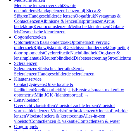
Medische lenzen
Medische lenzen overzicht
Zwarte
occluderlens
Bandagelenzen
Lenzen bij Sicca &
Sjögren
Handgeschilderde lenzen
Oogafdruk
Nystagmus &
Contactlenzen
Albinisme & lenzen
Irisprintlenzen
Arcus
bedekking
Keratoconuslenzen
Medische kleurlenzen
Diafane
iris
Cosmetische kleurlenzen
Oogonderzoeken
Optometrisch basis onderzoek
Optometrisch vervolg
onderzoek
Rijbewijskeuring
Gezichtsveldonderzoek
Oogmeting
door optometrist
Cyclorefractie
Nachtblindheid
Ooglaser &
lensimplantatie
Kleurenblindheid
Diabetesscreening
Strooilichtm
Scleralenzen
Scleralenzen
Sferische aberraties
Semi-
Scleralenzen
Handgeschilderde scleralenzen
Klantenservice
Contactgegevens
Onze locatie &
faciliteiten
Bereikbaarheid
Prijslijst
Eerste afspraak maken
Uw
optometrist
Mijn JGK (klantenportaal) →
Lensvloeistof
Overzicht vloeistoffen
Vloeistof zachte lenzen
Vloeistof
vormstabiele lenzen
Vloeistof ortho-k lenzen
Vloeistof hybride
lenzen
Vloeistof sclera & keratoconus
Alles-in-een
vloeistof
Contactlenzen & vakantie
Contactlenzen & water
Oogdruppels