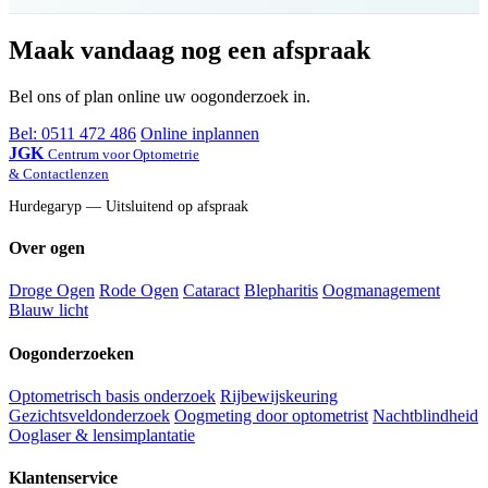
Maak vandaag nog een afspraak
Bel ons of plan online uw oogonderzoek in.
Bel: 0511 472 486
Online inplannen
JGK
Centrum voor Optometrie
& Contactlenzen
Hurdegaryp — Uitsluitend op afspraak
Over ogen
Droge Ogen
Rode Ogen
Cataract
Blepharitis
Oogmanagement
Blauw licht
Oogonderzoeken
Optometrisch basis onderzoek
Rijbewijskeuring
Gezichtsveldonderzoek
Oogmeting door optometrist
Nachtblindheid
Ooglaser & lensimplantatie
Klantenservice