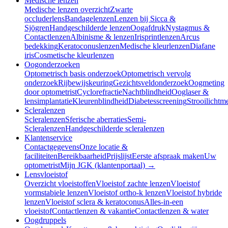
Medische lenzen
Medische lenzen overzicht
Zwarte
occluderlens
Bandagelenzen
Lenzen bij Sicca &
Sjögren
Handgeschilderde lenzen
Oogafdruk
Nystagmus &
Contactlenzen
Albinisme & lenzen
Irisprintlenzen
Arcus
bedekking
Keratoconuslenzen
Medische kleurlenzen
Diafane
iris
Cosmetische kleurlenzen
Oogonderzoeken
Optometrisch basis onderzoek
Optometrisch vervolg
onderzoek
Rijbewijskeuring
Gezichtsveldonderzoek
Oogmeting
door optometrist
Cyclorefractie
Nachtblindheid
Ooglaser &
lensimplantatie
Kleurenblindheid
Diabetesscreening
Strooilichtm
Scleralenzen
Scleralenzen
Sferische aberraties
Semi-
Scleralenzen
Handgeschilderde scleralenzen
Klantenservice
Contactgegevens
Onze locatie &
faciliteiten
Bereikbaarheid
Prijslijst
Eerste afspraak maken
Uw
optometrist
Mijn JGK (klantenportaal) →
Lensvloeistof
Overzicht vloeistoffen
Vloeistof zachte lenzen
Vloeistof
vormstabiele lenzen
Vloeistof ortho-k lenzen
Vloeistof hybride
lenzen
Vloeistof sclera & keratoconus
Alles-in-een
vloeistof
Contactlenzen & vakantie
Contactlenzen & water
Oogdruppels