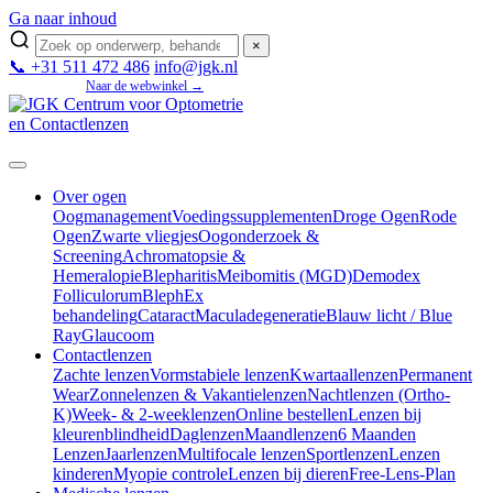
Ga naar inhoud
×
📞 +31 511 472 486
info@jgk.nl
Mijn JGK
Naar de webwinkel →
Over ogen
Oogmanagement
Voedingssupplementen
Droge Ogen
Rode
Ogen
Zwarte vliegjes
Oogonderzoek &
Screening
Achromatopsie &
Hemeralopie
Blepharitis
Meibomitis (MGD)
Demodex
Folliculorum
BlephEx
behandeling
Cataract
Maculadegeneratie
Blauw licht / Blue
Ray
Glaucoom
Contactlenzen
Zachte lenzen
Vormstabiele lenzen
Kwartaallenzen
Permanent
Wear
Zonnelenzen & Vakantielenzen
Nachtlenzen (Ortho-
K)
Week- & 2-weeklenzen
Online bestellen
Lenzen bij
kleurenblindheid
Daglenzen
Maandlenzen
6 Maanden
Lenzen
Jaarlenzen
Multifocale lenzen
Sportlenzen
Lenzen
kinderen
Myopie controle
Lenzen bij dieren
Free-Lens-Plan