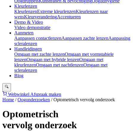
Oogdruppels
Kunsttranen & bevochtiging
Ooglidhygiëne
Kleurlenzen
Kleurlenzen
Extreme kleurlenzen
Kleurlenzen naar
wens
Kleurverandering
Accentueren
Demo & Video
Video demonstratie
Aanmeten
Aanpassen contactlenzen
Aanpassen zachte lenzen
Aanpassing
scleralenzen
Handleidingen
Omgaan met zachte lenzen
Omgaan met vormstabiele
lenzen
Omgaan met hybride lenzen
Omgaan met
kleurlenzen
Omgaan met nachtlenzen
Omgaan met
scleralenzen
Blog
🔍
Webwinkel
Afspraak maken
Home
/
Oogonderzoeken
/
Optometrisch vervolg onderzoek
Optometrisch
vervolg onderzoek