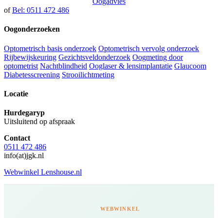
Oogadvies
of
Bel: 0511 472 486
Oogonderzoeken
Optometrisch basis onderzoek
Optometrisch vervolg onderzoek
Rijbewijskeuring
Gezichtsveldonderzoek
Oogmeting door
optometrist
Nachtblindheid
Ooglaser & lensimplantatie
Glaucoom
Diabetesscreening
Strooilichtmeting
Locatie
Hurdegaryp
Uitsluitend op afspraak
Contact
0511 472 486
info(at)jgk.nl
Webwinkel Lenshouse.nl
WEBWINKEL