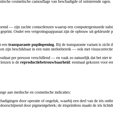
alistische cosmetische camouflage van beschadigde of ontsierende ogen.
oemd — zijn zachte contactlenzen waarop een computergestuurde naboot
s geprint. Onder een vergrotingsapparaat zijn de opbouw uit gekleurde p
t een
transparante pupilopening
. Bij de transparante variant is zicht 
nzen zijn beschikbaar in een ruim sterktebereik — ook met visuscorrectie
esultaat per persoon verschillend — en vaak zo natuurlijk dat het niet te
 lenzen is de
reproductiebetrouwbaarheid
: eenmaal gekozen voor een
range aan medische en cosmetische indicaties:
adigingen door operatie of ongeluk, waarbij een deel van de iris ontbr
 doorschijnend door pigmentgebrek; de irisprintlens maakt de iris lichtd