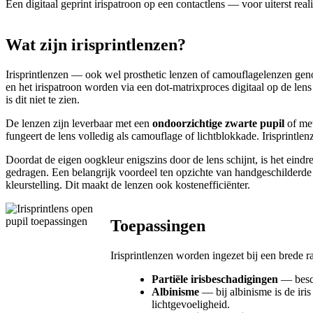
Een digitaal geprint irispatroon op een contactlens — voor uiterst re
Wat zijn irisprintlenzen?
Irisprintlenzen — ook wel prosthetic lenzen of camouflagelenzen gen
en het irispatroon worden via een dot-matrixproces digitaal op de len
is dit niet te zien.
De lenzen zijn leverbaar met een
ondoorzichtige zwarte pupil
of me
fungeert de lens volledig als camouflage of lichtblokkade. Irisprintle
Doordat de eigen oogkleur enigszins door de lens schijnt, is het eindr
gedragen. Een belangrijk voordeel ten opzichte van handgeschilderde
kleurstelling. Dit maakt de lenzen ook kostenefficiënter.
Toepassingen
Irisprintlenzen worden ingezet bij een brede 
Partiële irisbeschadigingen
— besch
Albinisme
— bij albinisme is de iris
lichtgevoeligheid.