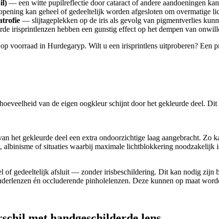
il)
— een witte pupilreflectie door cataract of andere aandoeningen ka
ening kan geheel of gedeeltelijk worden afgesloten om overmatige licht
atrofie
— slijtageplekken op de iris als gevolg van pigmentverlies ku
de irisprintlenzen hebben een gunstig effect op het dempen van onwi
p voorraad in Hurdegaryp. Wilt u een irisprintlens uitproberen? Een pro
 hoeveelheid van de eigen oogkleur schijnt door het gekleurde deel. Dit 
 van het gekleurde deel een extra ondoorzichtige laag aangebracht. Zo k
e, albinisme of situaties waarbij maximale lichtblokkering noodzakelijk i
 of gedeeltelijk afsluit — zonder irisbeschildering. Dit kan nodig zijn 
ccluderlenzen én occluderende pinholelenzen. Deze kunnen op maat wo
rschil met handgeschilderde lens