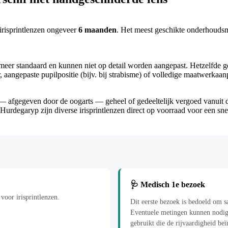
 irisprintlenzen ongeveer
6 maanden
. Het meest geschikte onderhoudsm
 meer standaard en kunnen niet op detail worden aangepast. Hetzelfde g
r, aangepaste pupilpositie (bijv. bij strabisme) of volledige maatwerkaan
e — afgegeven door de oogarts — geheel of gedeeltelijk vergoed vanuit 
 Hurdegaryp zijn diverse irisprintlenzen direct op voorraad voor een sne
🩺 Medisch 1e bezoek
voor irisprintlenzen.
Dit eerste bezoek is bedoeld om s
Eventuele metingen kunnen nodig 
gebruikt die de rijvaardigheid be