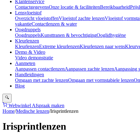
Klantenservice
Contactgegevens
Onze locatie & faciliteiten
Bereikbaarheid
Prijsl
Lensvloeistof
Overzicht vloeistoffen
Vloeistof zachte lenzen
Vloeistof vormsta
vakantie
Contactlenzen & water
Oogdruppels
Oogdruppels
Kunsttranen & bevochtiging
Ooglidhygiëne
Kleurlenzen
Kleurlenzen
Extreme kleurlenzen
Kleurlenzen naar wens
Kleurv
Demo & Video
Video demonstratie
Aanmeten
Aanpassen contactlenzen
Aanpassen zachte lenzen
Aanpassing s
Handleidingen
Omgaan met zachte lenzen
Omgaan met vormstabiele lenzen
Om
Blog
🔍
Webwinkel
Afspraak maken
Home
/
Medische lenzen
/
Irisprintlenzen
Irisprintlenzen