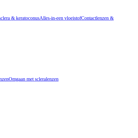
sclera & keratoconus
Alles-in-een vloeistof
Contactlenzen &
nzen
Omgaan met scleralenzen