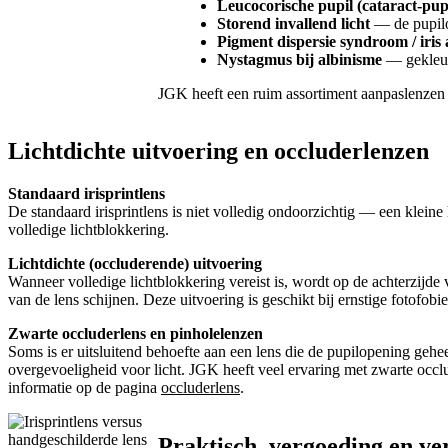
Leucocorische pupil (cataract-pup
Storend invallend licht
— de pupilop
Pigment dispersie syndroom / iris 
Nystagmus bij albinisme
— gekleur
JGK heeft een ruim assortiment aanpaslenzen o
Lichtdichte uitvoering en occluderlenzen
Standaard irisprintlens
De standaard irisprintlens is niet volledig ondoorzichtig — een kleine
volledige lichtblokkering.
Lichtdichte (occluderende) uitvoering
Wanneer volledige lichtblokkering vereist is, wordt op de achterzijde
van de lens schijnen. Deze uitvoering is geschikt bij ernstige fotofobi
Zwarte occluderlens en pinholelenzen
Soms is er uitsluitend behoefte aan een lens die de pupilopening geheel
overgevoeligheid voor licht. JGK heeft veel ervaring met zwarte o
informatie op de pagina
occluderlens
.
Praktisch, vergoeding en ve