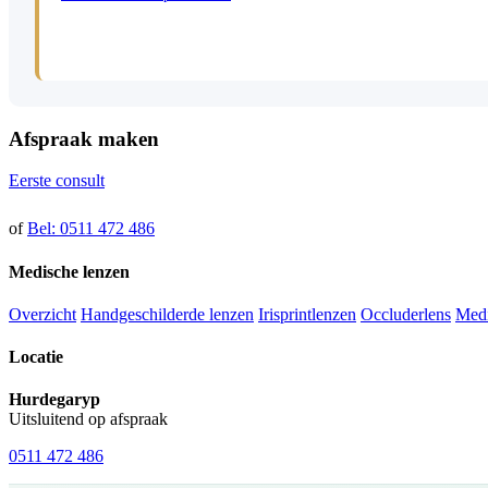
Afspraak maken
Eerste consult
of
Bel: 0511 472 486
Medische lenzen
Overzicht
Handgeschilderde lenzen
Irisprintlenzen
Occluderlens
Medi
Locatie
Hurdegaryp
Uitsluitend op afspraak
0511 472 486