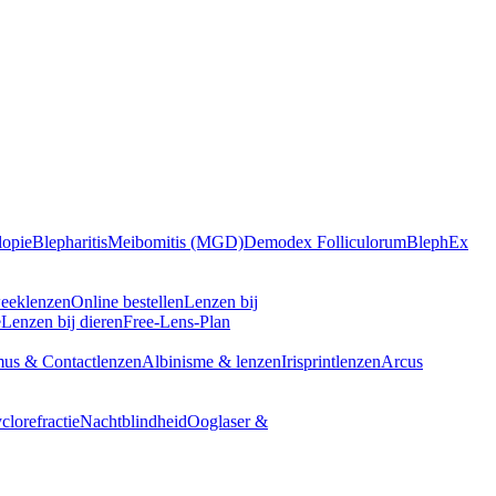
opie
Blepharitis
Meibomitis (MGD)
Demodex Folliculorum
BlephEx
eeklenzen
Online bestellen
Lenzen bij
e
Lenzen bij dieren
Free-Lens-Plan
us & Contactlenzen
Albinisme & lenzen
Irisprintlenzen
Arcus
clorefractie
Nachtblindheid
Ooglaser &