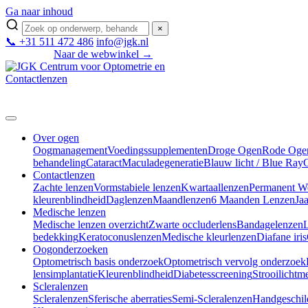
Ga naar inhoud
×
📞 +31 511 472 486
info@jgk.nl
Naar de webwinkel →
Mijn JGK
Over ogen
Oogmanagement
Voedingssupplementen
Droge Ogen
Rode Oge
behandeling
Cataract
Maculadegeneratie
Blauw licht / Blue Ray
Contactlenzen
Zachte lenzen
Vormstabiele lenzen
Kwartaallenzen
Permanent W
kleurenblindheid
Daglenzen
Maandlenzen
6 Maanden Lenzen
Ja
Medische lenzen
Medische lenzen overzicht
Zwarte occluderlens
Bandagelenzen
L
bedekking
Keratoconuslenzen
Medische kleurlenzen
Diafane iris
Oogonderzoeken
Optometrisch basis onderzoek
Optometrisch vervolg onderzoek
lensimplantatie
Kleurenblindheid
Diabetesscreening
Strooilichtm
Scleralenzen
Scleralenzen
Sferische aberraties
Semi-Scleralenzen
Handgeschild