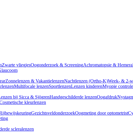
n
Zwarte vliegjes
Oogonderzoek & Screening
Achromatopsie & Hemeral
Glaucoom
ear
Zonnelenzen & Vakantielenzen
Nachtlenzen (Ortho-K)
Week- & 2-w
arlenzen
Multifocale lenzen
Sportlenzen
Lenzen kinderen
Myopie control
enzen bij Sicca & Sjögren
Handgeschilderde lenzen
Oogafdruk
Nystagm
Cosmetische kleurlenzen
Rijbewijskeuring
Gezichtsveldonderzoek
Oogmeting door optometrist
Cy
eting
erde scleralenzen