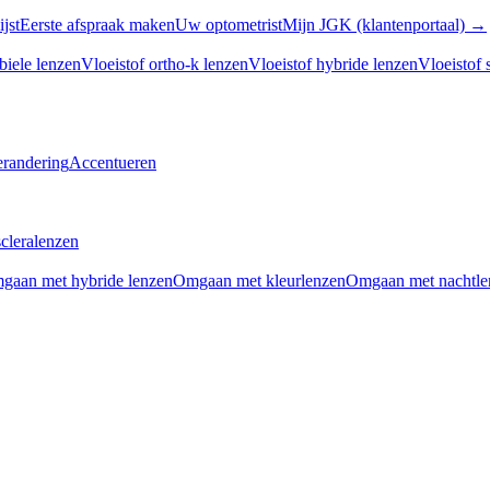
ijst
Eerste afspraak maken
Uw optometrist
Mijn JGK (klantenportaal) →
biele lenzen
Vloeistof ortho-k lenzen
Vloeistof hybride lenzen
Vloeistof 
erandering
Accentueren
cleralenzen
gaan met hybride lenzen
Omgaan met kleurlenzen
Omgaan met nachtle