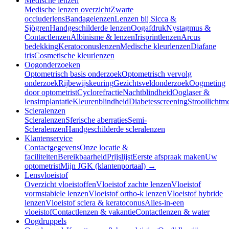
Medische lenzen
Medische lenzen overzicht
Zwarte
occluderlens
Bandagelenzen
Lenzen bij Sicca &
Sjögren
Handgeschilderde lenzen
Oogafdruk
Nystagmus &
Contactlenzen
Albinisme & lenzen
Irisprintlenzen
Arcus
bedekking
Keratoconuslenzen
Medische kleurlenzen
Diafane
iris
Cosmetische kleurlenzen
Oogonderzoeken
Optometrisch basis onderzoek
Optometrisch vervolg
onderzoek
Rijbewijskeuring
Gezichtsveldonderzoek
Oogmeting
door optometrist
Cyclorefractie
Nachtblindheid
Ooglaser &
lensimplantatie
Kleurenblindheid
Diabetesscreening
Strooilichtm
Scleralenzen
Scleralenzen
Sferische aberraties
Semi-
Scleralenzen
Handgeschilderde scleralenzen
Klantenservice
Contactgegevens
Onze locatie &
faciliteiten
Bereikbaarheid
Prijslijst
Eerste afspraak maken
Uw
optometrist
Mijn JGK (klantenportaal) →
Lensvloeistof
Overzicht vloeistoffen
Vloeistof zachte lenzen
Vloeistof
vormstabiele lenzen
Vloeistof ortho-k lenzen
Vloeistof hybride
lenzen
Vloeistof sclera & keratoconus
Alles-in-een
vloeistof
Contactlenzen & vakantie
Contactlenzen & water
Oogdruppels