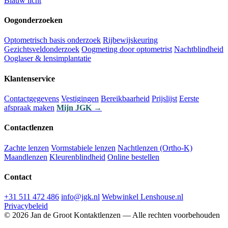
Blauw licht
Oogonderzoeken
Optometrisch basis onderzoek
Rijbewijskeuring
Gezichtsveldonderzoek
Oogmeting door optometrist
Nachtblindheid
Ooglaser & lensimplantatie
Klantenservice
Contactgegevens
Vestigingen
Bereikbaarheid
Prijslijst
Eerste
afspraak maken
Mijn JGK →
Contactlenzen
Zachte lenzen
Vormstabiele lenzen
Nachtlenzen (Ortho-K)
Maandlenzen
Kleurenblindheid
Online bestellen
Contact
+31 511 472 486
info@jgk.nl
Webwinkel Lenshouse.nl
Privacybeleid
© 2026 Jan de Groot Kontaktlenzen — Alle rechten voorbehouden