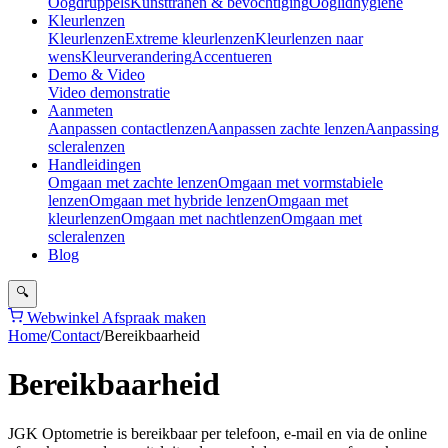
Oogdruppels
Kunsttranen & bevochtiging
Ooglidhygiëne
Kleurlenzen
Kleurlenzen
Extreme kleurlenzen
Kleurlenzen naar
wens
Kleurverandering
Accentueren
Demo & Video
Video demonstratie
Aanmeten
Aanpassen contactlenzen
Aanpassen zachte lenzen
Aanpassing
scleralenzen
Handleidingen
Omgaan met zachte lenzen
Omgaan met vormstabiele
lenzen
Omgaan met hybride lenzen
Omgaan met
kleurlenzen
Omgaan met nachtlenzen
Omgaan met
scleralenzen
Blog
🔍
Webwinkel
Afspraak maken
Home
/
Contact
/
Bereikbaarheid
Bereikbaarheid
JGK Optometrie is bereikbaar per telefoon, e-mail en via de online