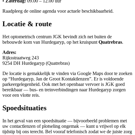
•
Zaterdag:
09.00 – 12.00 uur
Raadpleeg de online agenda voor actuele beschikbaarheid.
Locatie & route
Het optometrisch centrum JGK bevindt zich net buiten de
bebouwde kom van Hurdegaryp, op het kruispunt
Quatrebras
.
Adres:
Rijksstraatweg 243
9254 DH Hurdegaryp (Quatrebras)
De locatie is gemakkelijk te vinden via Google Maps door te zoeken
op “Hurdegaryp, Jan de Groot Kontaktlenzen”. Er is voldoende
parkeergelegenheid. Ook met het openbaar vervoer is JGK goed
bereikbaar — bus- en treinverbindingen naar Hurdegaryp zorgen
voor een vlotte reis.
Spoedsituaties
In het geval van een spoedsituatie — bijvoorbeeld problemen met
uw contactlenzen of plotseling ongemak — kunt u vrijwel op elk
tijdstip bij ons terecht. Bel vooraf telefonisch zodat we de juiste zorg