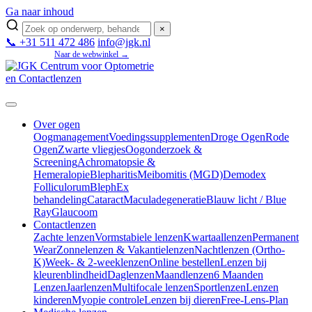
Ga naar inhoud
×
📞 +31 511 472 486
info@jgk.nl
Mijn JGK
Naar de webwinkel →
Over ogen
Oogmanagement
Voedingssupplementen
Droge Ogen
Rode
Ogen
Zwarte vliegjes
Oogonderzoek &
Screening
Achromatopsie &
Hemeralopie
Blepharitis
Meibomitis (MGD)
Demodex
Folliculorum
BlephEx
behandeling
Cataract
Maculadegeneratie
Blauw licht / Blue
Ray
Glaucoom
Contactlenzen
Zachte lenzen
Vormstabiele lenzen
Kwartaallenzen
Permanent
Wear
Zonnelenzen & Vakantielenzen
Nachtlenzen (Ortho-
K)
Week- & 2-weeklenzen
Online bestellen
Lenzen bij
kleurenblindheid
Daglenzen
Maandlenzen
6 Maanden
Lenzen
Jaarlenzen
Multifocale lenzen
Sportlenzen
Lenzen
kinderen
Myopie controle
Lenzen bij dieren
Free-Lens-Plan