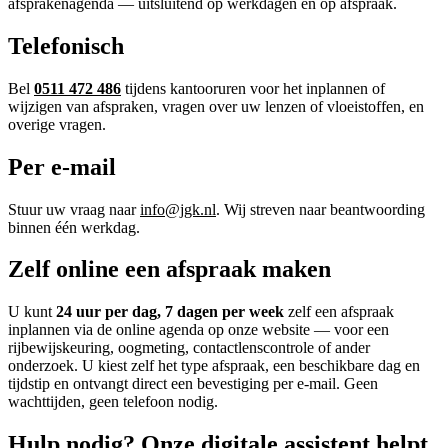
afsprakenagenda — uitsluitend op werkdagen en op afspraak.
Telefonisch
Bel
0511 472 486
tijdens kantooruren voor het inplannen of
wijzigen van afspraken, vragen over uw lenzen of vloeistoffen, en
overige vragen.
Per e-mail
Stuur uw vraag naar
info@jgk.nl
. Wij streven naar beantwoording
binnen één werkdag.
Zelf online een afspraak maken
U kunt
24 uur per dag, 7 dagen per week
zelf een afspraak
inplannen via de online agenda op onze website — voor een
rijbewijskeuring, oogmeting, contactlenscontrole of ander
onderzoek. U kiest zelf het type afspraak, een beschikbare dag en
tijdstip en ontvangt direct een bevestiging per e-mail. Geen
wachttijden, geen telefoon nodig.
Hulp nodig? Onze digitale assistent helpt