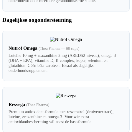
onderbouwd door meerdere gerandomiseerde studies.
Dagelijkse oogondersteuning
Nutrof Omega
(Thea Pharma — 60 caps)
Luteïne 10 mg + zeaxanthine 2 mg (AREDS2-niveau), omega-3
(DHA + EPA), vitamine D, B-complex, koper, selenium en
glutathion. Géén bèta-caroteen. Ideaal als dagelijks
onderhoudssupplement.
Resvega
(Thea Pharma)
Premium antioxidant-formule met resveratrol (druivenextract),
luteïne, zeaxanthine en omega-3. Voor wie extra
antioxidantbescherming wil naast de basisformule.