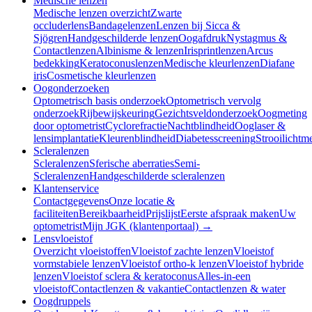
Medische lenzen
Medische lenzen overzicht
Zwarte
occluderlens
Bandagelenzen
Lenzen bij Sicca &
Sjögren
Handgeschilderde lenzen
Oogafdruk
Nystagmus &
Contactlenzen
Albinisme & lenzen
Irisprintlenzen
Arcus
bedekking
Keratoconuslenzen
Medische kleurlenzen
Diafane
iris
Cosmetische kleurlenzen
Oogonderzoeken
Optometrisch basis onderzoek
Optometrisch vervolg
onderzoek
Rijbewijskeuring
Gezichtsveldonderzoek
Oogmeting
door optometrist
Cyclorefractie
Nachtblindheid
Ooglaser &
lensimplantatie
Kleurenblindheid
Diabetesscreening
Strooilichtm
Scleralenzen
Scleralenzen
Sferische aberraties
Semi-
Scleralenzen
Handgeschilderde scleralenzen
Klantenservice
Contactgegevens
Onze locatie &
faciliteiten
Bereikbaarheid
Prijslijst
Eerste afspraak maken
Uw
optometrist
Mijn JGK (klantenportaal) →
Lensvloeistof
Overzicht vloeistoffen
Vloeistof zachte lenzen
Vloeistof
vormstabiele lenzen
Vloeistof ortho-k lenzen
Vloeistof hybride
lenzen
Vloeistof sclera & keratoconus
Alles-in-een
vloeistof
Contactlenzen & vakantie
Contactlenzen & water
Oogdruppels