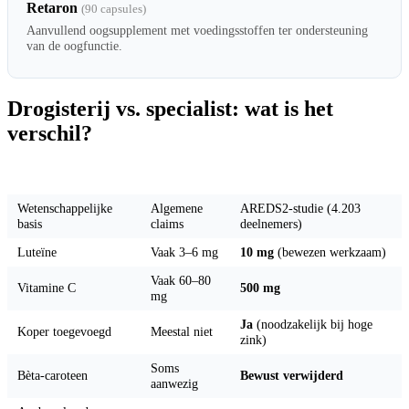
Retaron
(90 capsules)
Aanvullend oogsupplement met voedingsstoffen ter ondersteuning
van de oogfunctie.
Drogisterij vs. specialist: wat is het
verschil?
Eigenschap
Drogisterij
AREDS2 (specialist)
Wetenschappelijke
Algemene
AREDS2-studie (4.203
basis
claims
deelnemers)
Luteïne
Vaak 3–6 mg
10 mg
(bewezen werkzaam)
Vaak 60–80
Vitamine C
500 mg
mg
Ja
(noodzakelijk bij hoge
Koper toegevoegd
Meestal niet
zink)
Soms
Bèta-caroteen
Bewust verwijderd
aanwezig