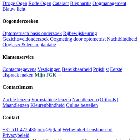
Droge Ogen
Rode Ogen
Cataract
Blepharitis
Oogmanagement
Blauw licht
Oogonderzoeken
Optometrisch basis onderzoek
Rijbewijskeuring
Gezichtsveldonderzoek
Oogmeting door optometrist
Nachtblindheid
Ooglaser & lensimplantatie
Klantenservice
Contactgegevens
Vestigingen
Bereikbaarheid
Prijslijst
Eerste
afspraak maken
Mijn JGK →
Contactlenzen
Zachte lenzen
Vormstabiele lenzen
Nachtlenzen (Ortho-K)
Maandlenzen
Kleurenblindheid
Online bestellen
Contact
+31 511 472 486
info@jgk.nl
Webwinkel Lenshouse.nl
Privacybeleid