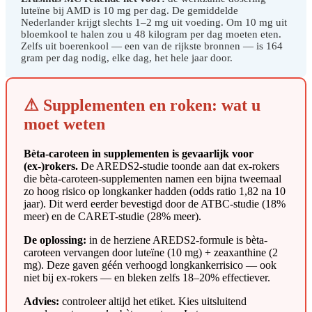
luteïne bij AMD is 10 mg per dag. De gemiddelde
Nederlander krijgt slechts 1–2 mg uit voeding. Om 10 mg uit
bloemkool te halen zou u 48 kilogram per dag moeten eten.
Zelfs uit boerenkool — een van de rijkste bronnen — is 164
gram per dag nodig, elke dag, het hele jaar door.
⚠ Supplementen en roken: wat u
moet weten
Bèta-caroteen in supplementen is gevaarlijk voor
(ex-)rokers.
De AREDS2-studie toonde aan dat ex-rokers
die bèta-caroteen-supplementen namen een bijna tweemaal
zo hoog risico op longkanker hadden (odds ratio 1,82 na 10
jaar). Dit werd eerder bevestigd door de ATBC-studie (18%
meer) en de CARET-studie (28% meer).
De oplossing:
in de herziene AREDS2-formule is bèta-
caroteen vervangen door luteïne (10 mg) + zeaxanthine (2
mg). Deze gaven géén verhoogd longkankerrisico — ook
niet bij ex-rokers — en bleken zelfs 18–20% effectiever.
Advies:
controleer altijd het etiket. Kies uitsluitend