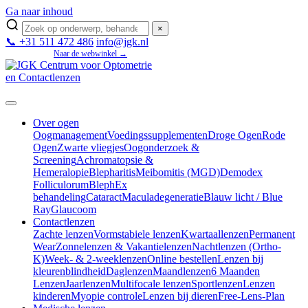
Ga naar inhoud
×
📞 +31 511 472 486
info@jgk.nl
Mijn JGK
Naar de webwinkel →
Over ogen
Oogmanagement
Voedingssupplementen
Droge Ogen
Rode
Ogen
Zwarte vliegjes
Oogonderzoek &
Screening
Achromatopsie &
Hemeralopie
Blepharitis
Meibomitis (MGD)
Demodex
Folliculorum
BlephEx
behandeling
Cataract
Maculadegeneratie
Blauw licht / Blue
Ray
Glaucoom
Contactlenzen
Zachte lenzen
Vormstabiele lenzen
Kwartaallenzen
Permanent
Wear
Zonnelenzen & Vakantielenzen
Nachtlenzen (Ortho-
K)
Week- & 2-weeklenzen
Online bestellen
Lenzen bij
kleurenblindheid
Daglenzen
Maandlenzen
6 Maanden
Lenzen
Jaarlenzen
Multifocale lenzen
Sportlenzen
Lenzen
kinderen
Myopie controle
Lenzen bij dieren
Free-Lens-Plan