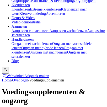
Oogdruppels
Kunsttranen & bevochtiging
Ooglidhygiëne
Kleurlenzen
Kleurlenzen
Extreme kleurlenzen
Kleurlenzen naar
wens
Kleurverandering
Accentueren
Demo & Video
Video demonstratie
Aanmeten
Aanpassen contactlenzen
Aanpassen zachte lenzen
Aanpassing
scleralenzen
Handleidingen
Omgaan met zachte lenzen
Omgaan met vormstabiele
lenzen
Omgaan met hybride lenzen
Omgaan met
kleurlenzen
Omgaan met nachtlenzen
Omgaan met
scleralenzen
Blog
🔍
Webwinkel
Afspraak maken
Home
/
Over ogen
/
Voedingssupplementen
Voedingssupplementen &
oogzorg