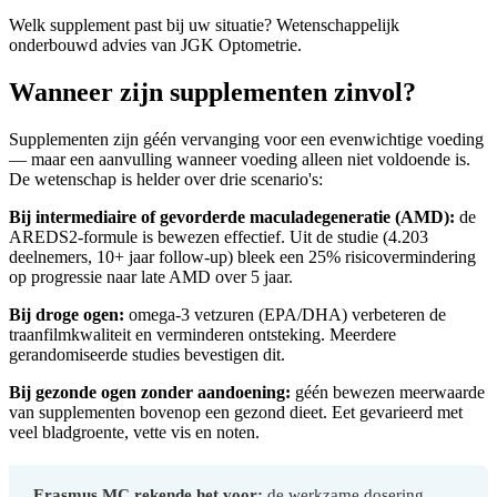
Welk supplement past bij uw situatie? Wetenschappelijk
onderbouwd advies van JGK Optometrie.
Wanneer zijn supplementen zinvol?
Supplementen zijn géén vervanging voor een evenwichtige voeding
— maar een aanvulling wanneer voeding alleen niet voldoende is.
De wetenschap is helder over drie scenario's:
Bij intermediaire of gevorderde maculadegeneratie (AMD):
de
AREDS2-formule is bewezen effectief. Uit de studie (4.203
deelnemers, 10+ jaar follow-up) bleek een 25% risicovermindering
op progressie naar late AMD over 5 jaar.
Bij droge ogen:
omega-3 vetzuren (EPA/DHA) verbeteren de
traanfilmkwaliteit en verminderen ontsteking. Meerdere
gerandomiseerde studies bevestigen dit.
Bij gezonde ogen zonder aandoening:
géén bewezen meerwaarde
van supplementen bovenop een gezond dieet. Eet gevarieerd met
veel bladgroente, vette vis en noten.
Erasmus MC rekende het voor:
de werkzame dosering