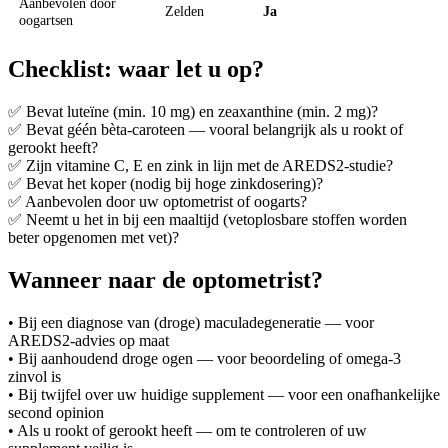
Aanbevolen door
Zelden
Ja
oogartsen
Checklist: waar let u op?
✅ Bevat luteïne (min. 10 mg) en zeaxanthine (min. 2 mg)?
✅ Bevat géén bèta-caroteen — vooral belangrijk als u rookt of
gerookt heeft?
✅ Zijn vitamine C, E en zink in lijn met de AREDS2-studie?
✅ Bevat het koper (nodig bij hoge zinkdosering)?
✅ Aanbevolen door uw optometrist of oogarts?
✅ Neemt u het in bij een maaltijd (vetoplosbare stoffen worden
beter opgenomen met vet)?
Wanneer naar de optometrist?
• Bij een diagnose van (droge) maculadegeneratie — voor
AREDS2-advies op maat
• Bij aanhoudend droge ogen — voor beoordeling of omega-3
zinvol is
• Bij twijfel over uw huidige supplement — voor een onafhankelijke
second opinion
• Als u rookt of gerookt heeft — om te controleren of uw