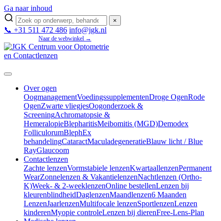
Ga naar inhoud
×
📞 +31 511 472 486
info@jgk.nl
Mijn JGK
Naar de webwinkel →
Over ogen
Oogmanagement
Voedingssupplementen
Droge Ogen
Rode
Ogen
Zwarte vliegjes
Oogonderzoek &
Screening
Achromatopsie &
Hemeralopie
Blepharitis
Meibomitis (MGD)
Demodex
Folliculorum
BlephEx
behandeling
Cataract
Maculadegeneratie
Blauw licht / Blue
Ray
Glaucoom
Contactlenzen
Zachte lenzen
Vormstabiele lenzen
Kwartaallenzen
Permanent
Wear
Zonnelenzen & Vakantielenzen
Nachtlenzen (Ortho-
K)
Week- & 2-weeklenzen
Online bestellen
Lenzen bij
kleurenblindheid
Daglenzen
Maandlenzen
6 Maanden
Lenzen
Jaarlenzen
Multifocale lenzen
Sportlenzen
Lenzen
kinderen
Myopie controle
Lenzen bij dieren
Free-Lens-Plan