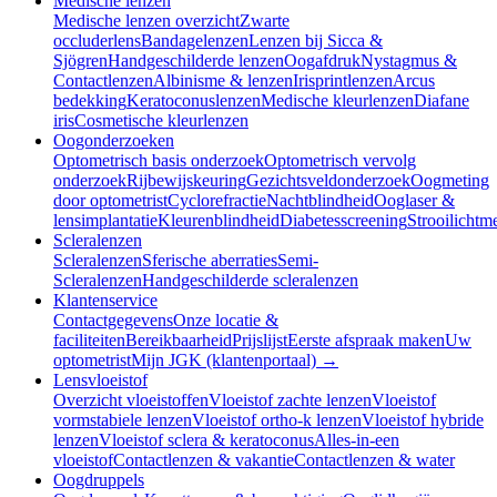
Medische lenzen
Medische lenzen overzicht
Zwarte
occluderlens
Bandagelenzen
Lenzen bij Sicca &
Sjögren
Handgeschilderde lenzen
Oogafdruk
Nystagmus &
Contactlenzen
Albinisme & lenzen
Irisprintlenzen
Arcus
bedekking
Keratoconuslenzen
Medische kleurlenzen
Diafane
iris
Cosmetische kleurlenzen
Oogonderzoeken
Optometrisch basis onderzoek
Optometrisch vervolg
onderzoek
Rijbewijskeuring
Gezichtsveldonderzoek
Oogmeting
door optometrist
Cyclorefractie
Nachtblindheid
Ooglaser &
lensimplantatie
Kleurenblindheid
Diabetesscreening
Strooilichtm
Scleralenzen
Scleralenzen
Sferische aberraties
Semi-
Scleralenzen
Handgeschilderde scleralenzen
Klantenservice
Contactgegevens
Onze locatie &
faciliteiten
Bereikbaarheid
Prijslijst
Eerste afspraak maken
Uw
optometrist
Mijn JGK (klantenportaal) →
Lensvloeistof
Overzicht vloeistoffen
Vloeistof zachte lenzen
Vloeistof
vormstabiele lenzen
Vloeistof ortho-k lenzen
Vloeistof hybride
lenzen
Vloeistof sclera & keratoconus
Alles-in-een
vloeistof
Contactlenzen & vakantie
Contactlenzen & water
Oogdruppels