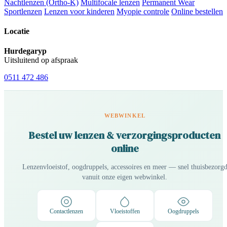
Nachtlenzen (Ortho-K)
Multifocale lenzen
Permanent Wear
Sportlenzen
Lenzen voor kinderen
Myopie controle
Online bestellen
Locatie
Hurdegaryp
Uitsluitend op afspraak
0511 472 486
WEBWINKEL
Bestel uw lenzen & verzorgingsproducten
online
Lenzenvloeistof, oogdruppels, accessoires en meer — snel thuisbezorg
vanuit onze eigen webwinkel.
Contactlenzen
Vloeistoffen
Oogdruppels