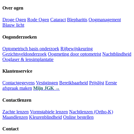
Over ogen
Droge Ogen
Rode Ogen
Cataract
Blepharitis
Oogmanagement
Blauw licht
Oogonderzoeken
Optometrisch basis onderzoek
Rijbewijskeuring
Gezichtsveldonderzoek
Oogmeting door optometrist
Nachtblindheid
Ooglaser & lensimplantatie
Klantenservice
Contactgegevens
Vestigingen
Bereikbaarheid
Prijslijst
Eerste
afspraak maken
Mijn JGK →
Contactlenzen
Zachte lenzen
Vormstabiele lenzen
Nachtlenzen (Ortho-K)
Maandlenzen
Kleurenblindheid
Online bestellen
Contact