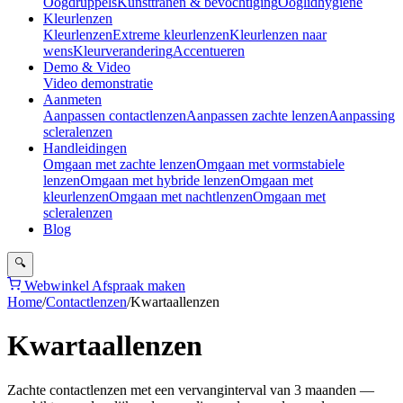
Oogdruppels
Kunsttranen & bevochtiging
Ooglidhygiëne
Kleurlenzen
Kleurlenzen
Extreme kleurlenzen
Kleurlenzen naar
wens
Kleurverandering
Accentueren
Demo & Video
Video demonstratie
Aanmeten
Aanpassen contactlenzen
Aanpassen zachte lenzen
Aanpassing
scleralenzen
Handleidingen
Omgaan met zachte lenzen
Omgaan met vormstabiele
lenzen
Omgaan met hybride lenzen
Omgaan met
kleurlenzen
Omgaan met nachtlenzen
Omgaan met
scleralenzen
Blog
🔍
Webwinkel
Afspraak maken
Home
/
Contactlenzen
/
Kwartaallenzen
Kwartaallenzen
Zachte contactlenzen met een vervanginterval van 3 maanden —