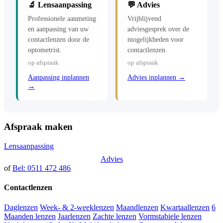
🔬 Lensaanpassing
💬 Advies
Professionele aanmeting
Vrijblijvend
en aanpassing van uw
adviesgesprek over de
contactlenzen door de
mogelijkheden voor
optometrist.
contactlenzen.
op afspraak
op afspraak
Aanpassing inplannen
Advies inplannen →
→
Afspraak maken
Lensaanpassing
Advies
of
Bel: 0511 472 486
Contactlenzen
Daglenzen
Week- & 2-weeklenzen
Maandlenzen
Kwartaallenzen
6
Maanden lenzen
Jaarlenzen
Zachte lenzen
Vormstabiele lenzen