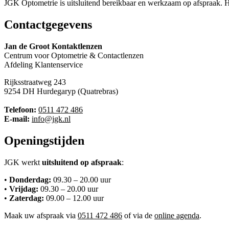
JGK Optometrie is uitsluitend bereikbaar en werkzaam op afspraak. H
Contactgegevens
Jan de Groot Kontaktlenzen
Centrum voor Optometrie & Contactlenzen
Afdeling Klantenservice
Rijksstraatweg 243
9254 DH Hurdegaryp (Quatrebras)
Telefoon:
0511 472 486
E-mail:
info@jgk.nl
Openingstijden
JGK werkt
uitsluitend op afspraak
:
•
Donderdag:
09.30 – 20.00 uur
•
Vrijdag:
09.30 – 20.00 uur
•
Zaterdag:
09.00 – 12.00 uur
Maak uw afspraak via
0511 472 486
of via de
online agenda
.