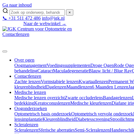
Ga naar inhoud
×
📞 +31 511 472 486
info@jgk.nl
Naar de webwinkel →
Mijn JGK
Over ogen
Oogmanagement
Voedingssupplementen
Droge Ogen
Rode Oge
behandeling
Cataract
Maculadegeneratie
Blauw licht / Blue Ray
Contactlenzen
Zachte lenzen
Vormstabiele lenzen
Kwartaallenzen
Permanent W
kleurenblindheid
Daglenzen
Maandlenzen
6 Maanden Lenzen
Ja
Medische lenzen
Medische lenzen overzicht
Zwarte occluderlens
Bandagelenzen
L
bedekking
Keratoconuslenzen
Medische kleurlenzen
Diafane iris
Oogonderzoeken
Optometrisch basis onderzoek
Optometrisch vervolg onderzoek
lensimplantatie
Kleurenblindheid
Diabetesscreening
Strooilichtm
Scleralenzen
Scleralenzen
Sferische aberraties
Semi-Scleralenzen
Handgeschild