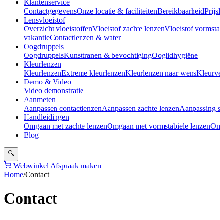
Klantenservice
Contactgegevens
Onze locatie & faciliteiten
Bereikbaarheid
Prijsl
Lensvloeistof
Overzicht vloeistoffen
Vloeistof zachte lenzen
Vloeistof vormsta
vakantie
Contactlenzen & water
Oogdruppels
Oogdruppels
Kunsttranen & bevochtiging
Ooglidhygiëne
Kleurlenzen
Kleurlenzen
Extreme kleurlenzen
Kleurlenzen naar wens
Kleurv
Demo & Video
Video demonstratie
Aanmeten
Aanpassen contactlenzen
Aanpassen zachte lenzen
Aanpassing s
Handleidingen
Omgaan met zachte lenzen
Omgaan met vormstabiele lenzen
Om
Blog
🔍
Webwinkel
Afspraak maken
Home
/
Contact
Contact