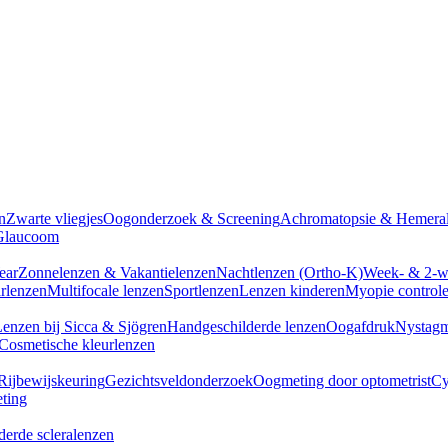
n
Zwarte vliegjes
Oogonderzoek & Screening
Achromatopsie & Hemeral
Glaucoom
ear
Zonnelenzen & Vakantielenzen
Nachtlenzen (Ortho-K)
Week- & 2-w
arlenzen
Multifocale lenzen
Sportlenzen
Lenzen kinderen
Myopie control
enzen bij Sicca & Sjögren
Handgeschilderde lenzen
Oogafdruk
Nystagm
Cosmetische kleurlenzen
Rijbewijskeuring
Gezichtsveldonderzoek
Oogmeting door optometrist
Cy
eting
erde scleralenzen