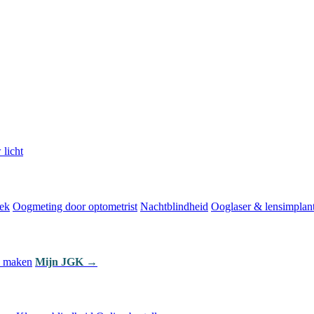
licht
ek
Oogmeting door optometrist
Nachtblindheid
Ooglaser & lensimplant
k maken
Mijn JGK →