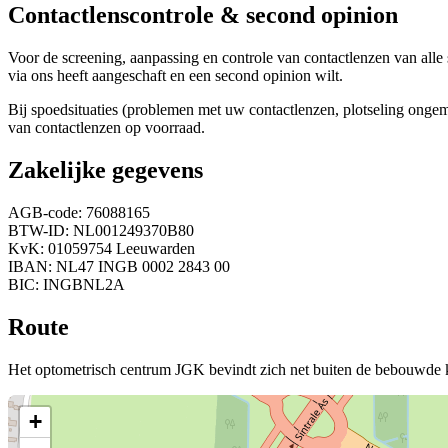
Contactlenscontrole & second opinion
Voor de screening, aanpassing en controle van contactlenzen van al
via ons heeft aangeschaft en een second opinion wilt.
Bij spoedsituaties (problemen met uw contactlenzen, plotseling ongemak
van contactlenzen op voorraad.
Zakelijke gegevens
AGB-code: 76088165
BTW-ID: NL001249370B80
KvK: 01059754 Leeuwarden
IBAN: NL47 INGB 0002 2843 00
BIC: INGBNL2A
Route
Het optometrisch centrum JGK bevindt zich net buiten de bebouwde 
+