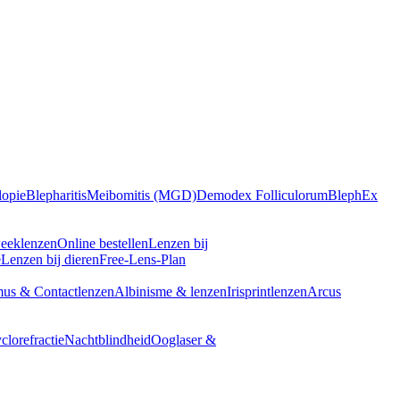
opie
Blepharitis
Meibomitis (MGD)
Demodex Folliculorum
BlephEx
eeklenzen
Online bestellen
Lenzen bij
e
Lenzen bij dieren
Free-Lens-Plan
us & Contactlenzen
Albinisme & lenzen
Irisprintlenzen
Arcus
clorefractie
Nachtblindheid
Ooglaser &