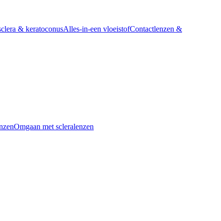
sclera & keratoconus
Alles-in-een vloeistof
Contactlenzen &
nzen
Omgaan met scleralenzen