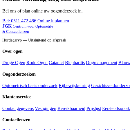
Bel ons of plan online uw oogonderzoek in.
Bel: 0511 472 486
Online inplannen
JGK
Centrum voor Optometrie
& Contactlenzen
Hurdegaryp — Uitsluitend op afspraak
Over ogen
Droge Ogen
Rode Ogen
Cataract
Blepharitis
Oogmanagement
Blauw 
Oogonderzoeken
Optometrisch basis onderzoek
Rijbewijskeuring
Gezichtsveldonderzo
Klantenservice
Contactgegevens
Vestigingen
Bereikbaarheid
Prijslijst
Eerste afspraa
Contactlenzen