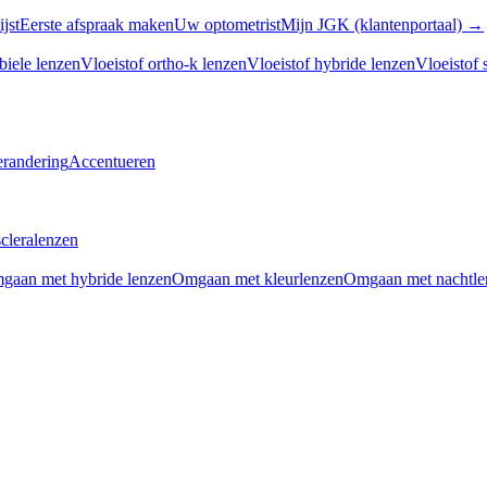
ijst
Eerste afspraak maken
Uw optometrist
Mijn JGK (klantenportaal) →
biele lenzen
Vloeistof ortho-k lenzen
Vloeistof hybride lenzen
Vloeistof 
erandering
Accentueren
cleralenzen
gaan met hybride lenzen
Omgaan met kleurlenzen
Omgaan met nachtle